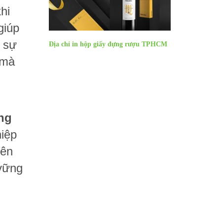
hi
giúp
i sự
Địa chỉ in hộp giấy đựng rượu TPHCM
 mà
ng
hiệp
yên
 vững