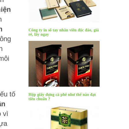
iện
h
n
Công ty in sổ tay nhân viên độc đáo, giá
rẻ, lấy ngay
công
n
môi
ếu tố
Hộp giấy đựng cà phê như thế nào đạt
tiêu chuẩn ?
ân
 vì
hựa