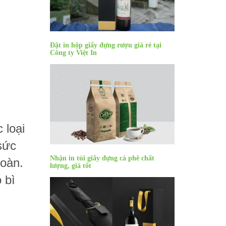
Đặt in hộp giấy đựng rượu giá rẻ tại
Công ty Việt In
 loại
sức
Nhận in túi giấy đựng cà phê chất
toàn.
lượng, giá tốt
 bì