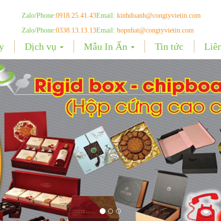
Zalo/Phone:
0918.25.41.43
Email:
kinhdoanh@congtyvietin.com
Zalo/Phone:
0338.13.13.13
Email:
hopnhat@congtyvietin.com
y
Dịch vụ
Mẫu In Ấn
Tin tức
Liê