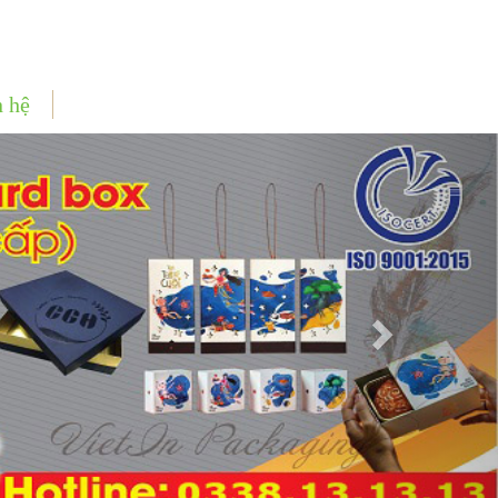
n hệ
Next