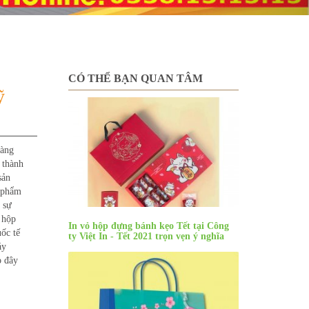
CÓ THỂ BẠN QUAN TÂM
ỹ
càng
 thành
sản
ỹ phẩm
 sự
ề hộp
In vỏ hộp đựng bánh kẹo Tết tại Công
ốc tế
ty Việt In - Tết 2021 trọn vẹn ý nghĩa
áy
o đây