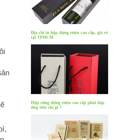
Địa chỉ in hộp đựng rượu cao cấp, giá rẻ
tại TPHCM
ôi
sản
t
Hộp cứng đựng rượu cao cấp phải đáp
hế
ứng tiêu chí gì ?
ì,
ền