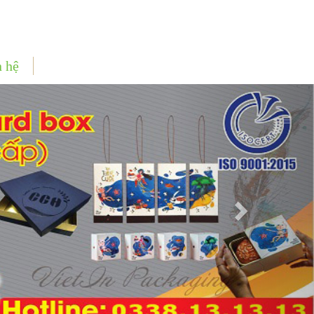
n hệ
Next