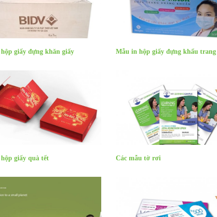
 hộp giấy đựng khăn giấy
Mẫu in hộp giấy đựng khẩu trang
hộp giấy quà tết
Các mẫu tờ rơi