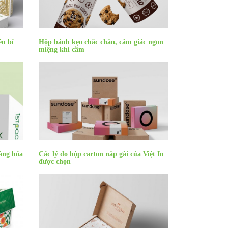
ền bỉ
Hộp bánh kẹo chắc chắn, cảm giác ngon
miệng khi cầm
àng hóa
Các lý do hộp carton nắp gài của Việt In
được chọn