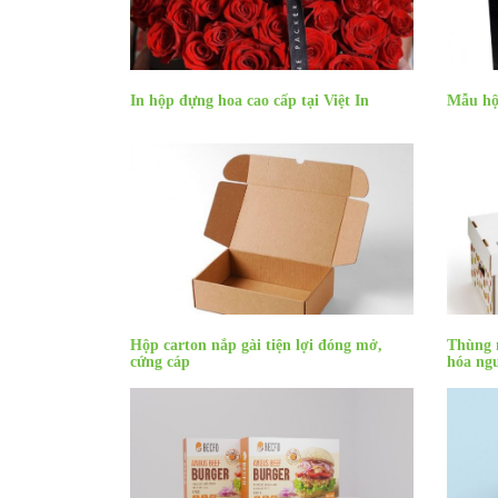
In hộp đựng hoa cao cấp tại Việt In
Mẫu hộp
Hộp carton nắp gài tiện lợi đóng mở,
Thùng 
cứng cáp
hóa ng