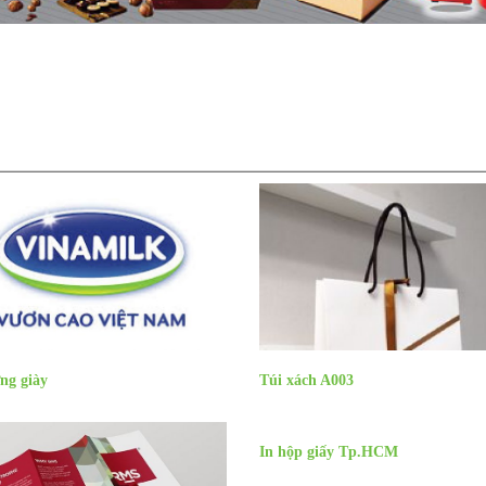
ng giày
Túi xách A003
In hộp giấy Tp.HCM