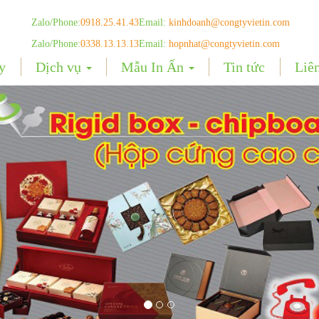
Zalo/Phone:
0918.25.41.43
Email:
kinhdoanh@congtyvietin.com
Zalo/Phone:
0338.13.13.13
Email:
hopnhat@congtyvietin.com
y
Dịch vụ
Mẫu In Ấn
Tin tức
Liê