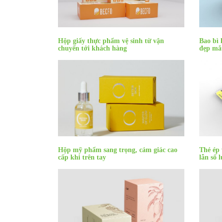
Hộp giấy thực phẩm vệ sinh từ vận
Bao bì 
chuyển tới khách hàng
đẹp mắ
Hộp mỹ phẩm sang trọng, cảm giác cao
Thẻ ép 
cấp khi trên tay
lẫn số 