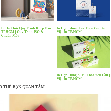
In Đồ Chơi Quy Trình Khép Kín
In Hộp Khoai Tây Theo Yêu Cầu |
TPHCM | Quy Trình ISO &
Việt In TP.HCM
Chuẩn Màu
In Hộp Đựng Sushi Theo Yêu Cầu |
Việt In TP.HCM
Ó THỂ BẠN QUAN TÂM