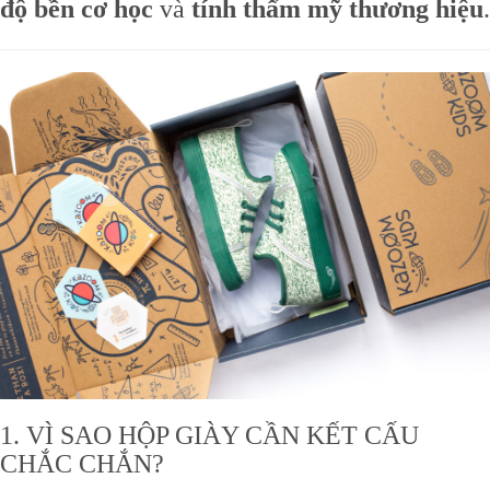
độ bền cơ học
và
tính thẩm mỹ thương hiệu
.
1. VÌ SAO HỘP GIÀY CẦN KẾT CẤU
CHẮC CHẮN?