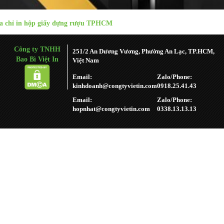
a chỉ in hộp giấy đựng rượu TPHCM
Công ty TNHH
251/2 An Dương Vương, Phường An Lạc, TP.HCM,
Bao Bì Việt In
Việt Nam
Email:
Zalo/Phone:
kinhdoanh@congtyvietin.com
0918.25.41.43
Email:
Zalo/Phone:
hopnhat@congtyvietin.com
0338.13.13.13