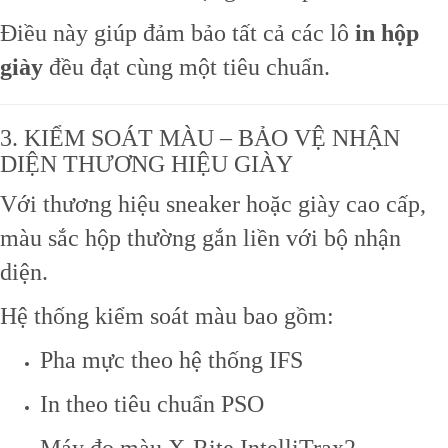
Điều này giúp đảm bảo tất cả các lô
in hộp
giày
đều đạt cùng một tiêu chuẩn.
3. KIỂM SOÁT MÀU – BẢO VỆ NHẬN
DIỆN THƯƠNG HIỆU GIÀY
Với thương hiệu sneaker hoặc giày cao cấp,
màu sắc hộp thường gắn liền với bộ nhận
diện.
Hệ thống kiểm soát màu bao gồm:
Pha mực theo hệ thống IFS
In theo tiêu chuẩn PSO
Máy đo màu X-Rite IntelliTrax2