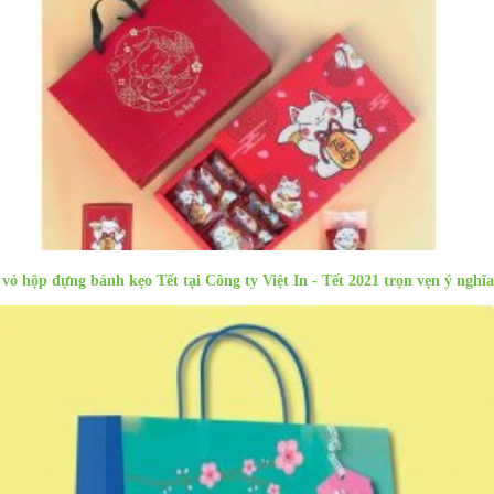
 vỏ hộp đựng bánh kẹo Tết tại Công ty Việt In - Tết 2021 trọn vẹn ý nghĩa