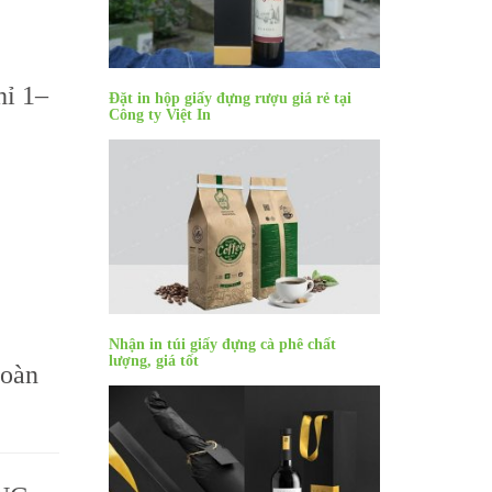
hỉ 1–
Đặt in hộp giấy đựng rượu giá rẻ tại
Công ty Việt In
Nhận in túi giấy đựng cà phê chất
lượng, giá tốt
toàn