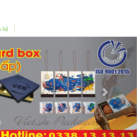
n hệ
Next