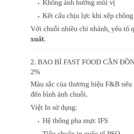
Không ảnh hưởng mùi vị
Kết cấu chịu lực khi xếp chồng
Với chuỗi nhiều chi nhánh, yếu tố 
xuất
.
2. BAO BÌ FAST FOOD CẦN ĐỒN
2%
Màu sắc của thương hiệu F&B nếu l
đến hình ảnh chuỗi.
Việt In sử dụng:
Hệ thống pha mực IFS
Tiêu chuẩn in quốc tế PSO