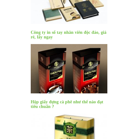
Công ty in sổ tay nhân viên độc đáo, giá
rẻ, lấy ngay
:
Hộp giấy đựng cà phê như thế nào đạt
tiêu chuẩn ?