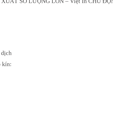
 XUẤT SỐ LƯỢNG LỚN – Việt In CHỦ Đ
 dịch
 kín: