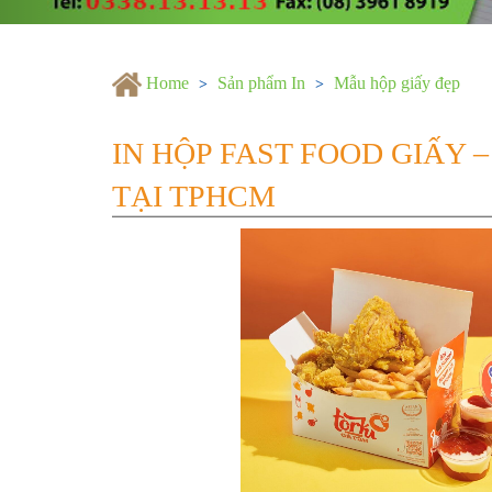
Home
Sản phẩm In
Mẫu hộp giấy đẹp
IN HỘP FAST FOOD GIẤY 
TẠI TPHCM