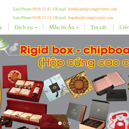
Zalo/Phone:
0918.25.41.43
Email:
kinhdoanh@congtyvietin.com
Zalo/Phone:
0338.13.13.13
Email:
hopnhat@congtyvietin.com
y
Dịch vụ
Mẫu In Ấn
Tin tức
Liê