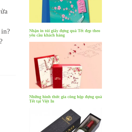
cửa
 in?
Nhận in túi giấy đựng quà Tết đẹp theo
yêu cầu khách hàng
?
Những hình thức gia công hộp đựng quà
Tết tại Việt In