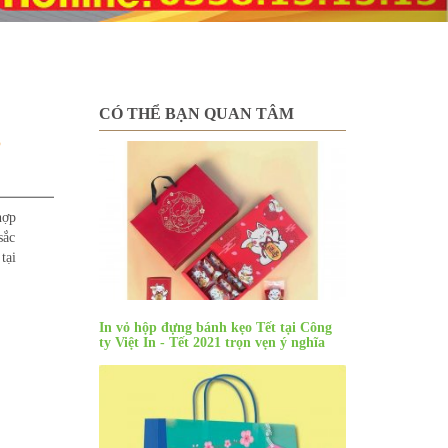
CÓ THỂ BẠN QUAN TÂM
B
hợp
sắc
tại
In vỏ hộp đựng bánh kẹo Tết tại Công
ty Việt In - Tết 2021 trọn vẹn ý nghĩa