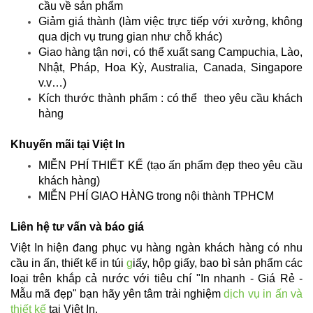
cầu về sản phẩm
Giảm giá thành (làm việc trực tiếp với xưởng, không
qua dịch vụ trung gian như chỗ khác)
Giao hàng tận nơi, có thể xuất sang Campuchia, Lào,
Nhật, Pháp, Hoa Kỳ, Australia, Canada, Singapore
v.v…)
Kích thước thành phẩm : có thể theo yêu cầu khách
hàng
Khuyến mãi tại Việt In
MIỄN PHÍ THIẾT KẾ (tạo ấn phẩm đẹp theo yêu cầu
khách hàng)
MIỄN PHÍ GIAO HÀNG trong nội thành TPHCM
Liên hệ tư vấn và báo giá
Việt In hiện đang phục vụ hàng ngàn khách hàng có nhu
cầu in ấn, thiết kế in túi
g
iấy
, hộp giấy, bao bì sản phẩm
các
loại trên khắp cả nước với tiêu chí "In nhanh - Giá Rẻ -
Mẫu mã đẹp" bạn hãy yên tâm trải nghiệm
dịch vụ in ấn và
thiết kế
tại Việt In.