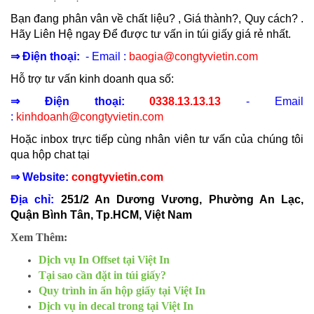
Bạn đang phân vân về chất liệu? , Giá thành?, Quy cách? .
Hãy Liên Hệ ngay Để được tư vấn in túi giấy giá rẻ nhất.
⇒ Điện thoại:
- Email :
baogia@congtyvietin.com
Hỗ trợ tư vấn kinh doanh qua số:
⇒ Điện thoại:
0338.13.13.13
- Email
:
kinhdoanh@congtyvietin.com
Hoặc inbox trực tiếp cùng nhân viên tư vấn của chúng tôi
qua hộp chat tại
⇒ Website:
congtyvietin.com
Địa chỉ:
251/2 An Dương Vương, Phường An Lạc,
Quận Bình Tân, Tp.HCM, Việt Nam
Xem Thêm:
Dịch vụ In Offset tại Việt In
Tại sao cần đặt in túi giấy?
Quy trình in ấn hộp giấy tại Việt In
Dịch vụ in decal trong tại Việt In