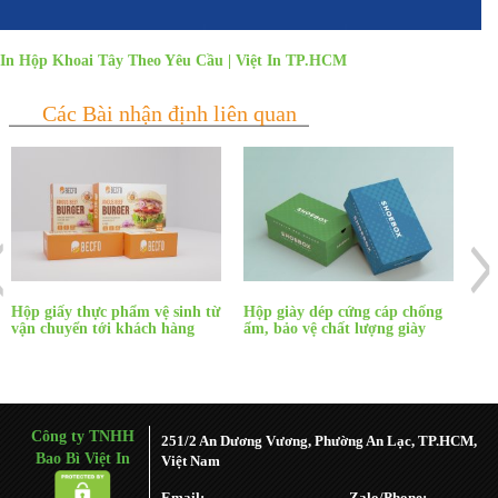
In Hộp Khoai Tây Theo Yêu Cầu | Việt In TP.HCM
Hộp giấy thực phẩm vệ sinh từ
Hộp giày dép cứng cáp chống
Hộp
vận chuyển tới khách hàng
ẩm, bảo vệ chất lượng giày
đó
Công ty TNHH
251/2 An Dương Vương, Phường An Lạc, TP.HCM,
Bao Bì Việt In
Việt Nam
Email:
Zalo/Phone: