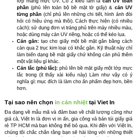
lớp màng mực UV. Có 2 kiểu làm là
cán UV toàn
phần
(phủ lên toàn bộ bề mặt tờ giấy) &
cán UV
từng phần
(chỉ phủ lên những chi tiết, hình ảnh đòi
hỏi có hiệu ứng mà thôi). Cách thực hiện (có nhiều
cách): sử dụng đơn vị tráng phủ trên máy nhiều màu,
hoặc dùng máy cán UV riêng, hoặc có thể kéo lụa.
Cán gân:
tạo cho giấy một bề mặt gân bằng cách
cán qua 2 trục kim loại có khắc gân. Kỹ thuật này chỉ
làm biến dạng bề mặt giấy chứ không cán phủ thêm
một vật liệu gì khác.
Cán lắc (phủ lắc):
phủ lên bề mặt giấy một lớp mực
lắc trong (ít thấy xài kiểu này) Làm như vậy có ý
nghĩa gì: mục đích là làm cho ấn phẩm đẹp hơn, bền
hơn.
Tại sao nên chọn
in cán nhiệt
tại Viet In
Đa dạng về mẫu mã và đảm bao về chất lượng cũng như
giá cả, Việt In là đơn vị in ấn, gia công và bán túi giấy giá
rẻ TP HCM mà bạn không thể bỏ qua. Khi đến với Việt In,
chúng tôi chắc chắn rằng bạn sẽ hài lòng với những thiết