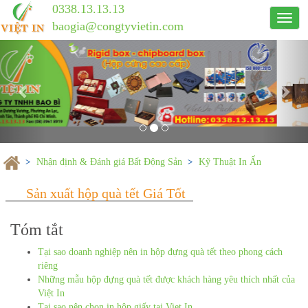
0338.13.13.13
Công
baogia@congtyvietin.com
ty
Previous
in
Nex
ấn
Việt
In
Nhận định & Đánh giá Bất Động Sản
Kỹ Thuật In Ấn
Tóm tắt
Tại sao doanh nghiệp nên in hộp đựng quà tết theo phong cách
Sản xuất hộp quà tết Giá Tốt
riêng
Những mẫu hộp đựng quà tết được khách hàng yêu thích nhất của
Việt In
Tại sao nên chọn in hộp giấy tại Viet In