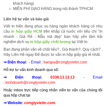
khách hàng)
MIỄN PHÍ GIAO HÀNG trong nội thành TPHCM
Liên hệ tư vấn và báo giá
Việt In hiện đang phục vụ hàng ngàn khách hàng có nhu
cầu
in hộp giấy HCM
trên khắp cả nước với tiêu chí "In
nhanh - Giá Rẻ - Mẫu mã đẹp" bạn hãy yên tâm trải
nghiệm
dịch vụ
in hộp giấy chất lượng
tại Việt In.
Bạn đang phân vân về chất liệu? , Giá thành?, Quy cách? .
Hãy Liên Hệ ngay Để được tư vấn in hộp giấy giá rẻ nhất.
⇒ Điện thoại:
- Email :
baogia@congtyvietin.com
Hỗ trợ tư vấn kinh doanh qua số:
⇒ Điện thoại:
0338.13.13.13
- Email
:
kinhdoanh@congtyvietin.com
Hoặc inbox trực tiếp cùng nhân viên tư vấn của chúng tôi
qua hộp chat tại
⇒ Website:
congtyvietin.com