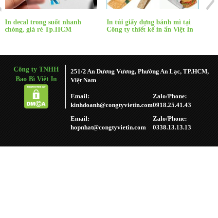
In decal trong suốt nhanh
In túi giấy đựng bánh mì tại
In 
chóng, giá rẻ Tp.HCM
Công ty thiết kế in ấn Việt In
Việ
Công ty TNHH
251/2 An Dương Vương, Phường An Lạc, TP.HCM,
Bao Bì Việt In
Việt Nam
Email:
Zalo/Phone:
kinhdoanh@congtyvietin.com
0918.25.41.43
Email:
Zalo/Phone:
hopnhat@congtyvietin.com
0338.13.13.13